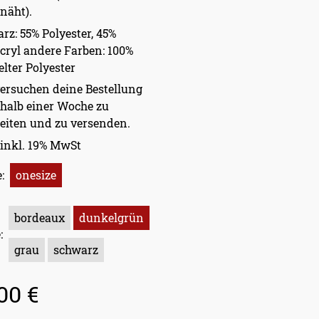
näht).
rz: 55% Polyester, 45%
cryl andere Farben: 100%
elter Polyester
ersuchen deine Bestellung
halb einer Woche zu
eiten und zu versenden.
 inkl. 19% MwSt
:
onesize
bordeaux
dunkelgrün
:
grau
schwarz
00 €